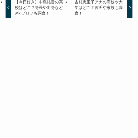
【今日好き】中島結音の高
吉村恵里子アナの高校や大
校はどこ？身長や出身など
学はどこ？彼氏や家族も調
wikiプロフも調査！
査！