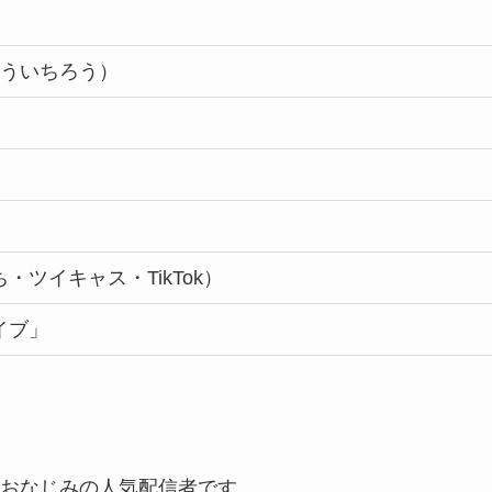
そういちろう）
ツイキャス・TikTok）
イブ」
。
おなじみの人気配信者です。