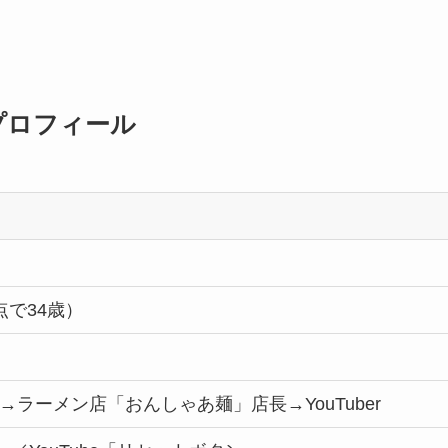
iプロフィール
点で34歳）
ラーメン店「おんしゃあ麺」店長→YouTuber