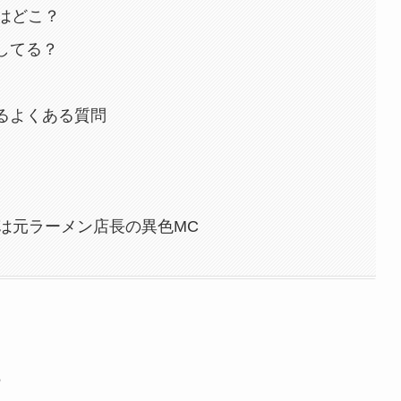
はどこ？
してる？
るよくある質問
は元ラーメン店長の異色MC
？