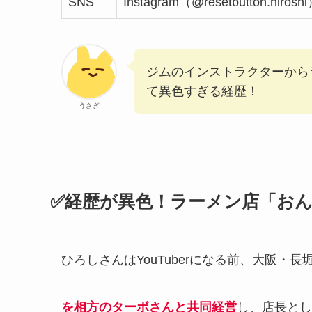
SNS
Instagram（@resetbutton.h
ジムのインストラクターからラ
て異色すぎる経歴！
うさぎ
✅経歴が異色！ラーメン店「お
ひろしさんはYouTuberになる前、大阪・
を相方のターボさんと共同経営
し、店長とし