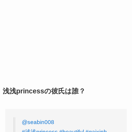
浅浅princessの彼氏は誰？
@seabin008
#浅浅princess
#beautiful
#gaixinh