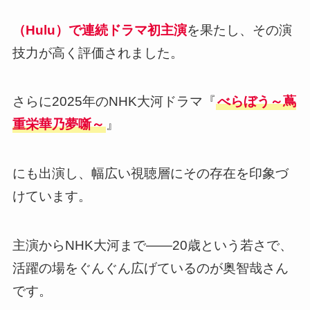
（Hulu）で連続ドラマ初主演
を果たし、その演
技力が高く評価されました。
さらに2025年のNHK大河ドラマ『
べらぼう～蔦
重栄華乃夢噺～
』
にも出演し、幅広い視聴層にその存在を印象づ
けています。
主演からNHK大河まで——20歳という若さで、
活躍の場をぐんぐん広げているのが奥智哉さん
です。