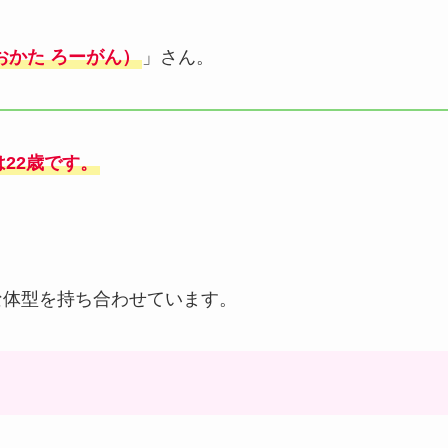
おかた ろーがん）
」さん。
は22歳です。
うな体型を持ち合わせています。