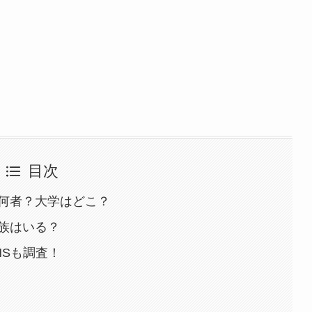
目次
何者？大学はどこ？
族はいる？
NSも調査！