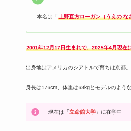
本名は「
上野直方ローガン（うえの な
2001年12月17日生まれで、2025年4月現在
出身地はアメリカのシアトルで育ちは京都。
身長は176cm、体重は63kgとモデルのよ
現在は「
立命館大学
」に在学中