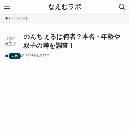
なえむラボ
ホーム
人物
のんちぇるは何者？本名・年齢や
2026
6/27
双子の噂を調査！
2026年6月27日
人物