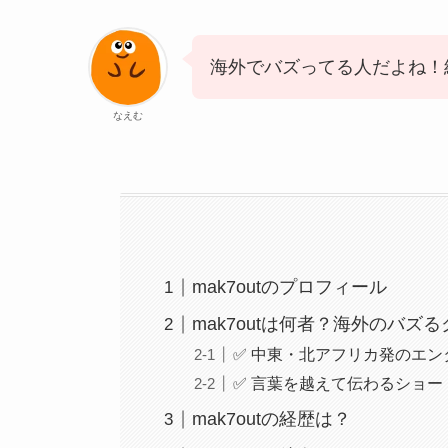
海外でバズってる人だよね！
なえむ
mak7outのプロフィール
mak7outは何者？海外のバズ
✅ 中東・北アフリカ発のエ
✅ 言葉を越えて伝わるショー
mak7outの経歴は？