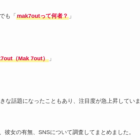
本でも「
mak7outって何者？
」
7out（Mak 7out）
」
きな話題になったこともあり、注目度が急上昇してい
経歴、彼女の有無、SNSについて調査してまとめました。