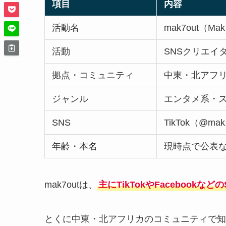
項目
内容
活動名
mak7out（Mak
活動
SNSクリエイター（
拠点・コミュニティ
中東・北アフ
ジャンル
エンタメ系・
SNS
TikTok（@mak.
年齢・本名
現時点で公表
mak7outは、
主にTikTokやFacebook
とくに中東・北アフリカのコミュニティで知