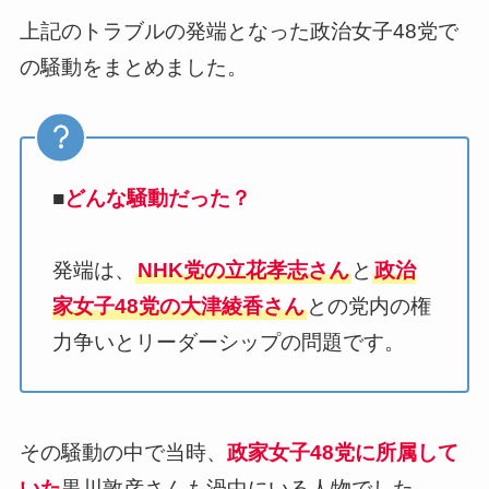
上記のトラブルの発端となった政治女子48党で
の騒動をまとめました。
■
どんな騒動だった？
発端は、
NHK党の立花孝志さん
と
政治
家女子48党の大津綾香さん
との党内の権
力争いとリーダーシップの問題です。
その騒動の中で当時、
政家女子48党に所属して
いた
黒川敦彦さんも渦中にいる人物でした。