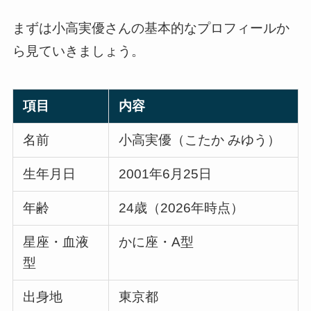
まずは小高実優さんの基本的なプロフィールか
ら見ていきましょう。
項目
内容
名前
小高実優（こたか みゆう）
生年月日
2001年6月25日
年齢
24歳（2026年時点）
星座・血液
かに座・A型
型
出身地
東京都