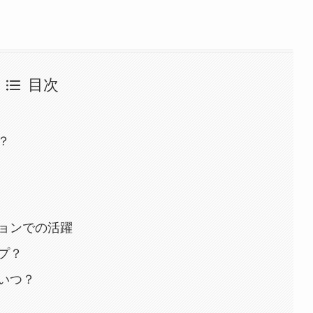
目次
？
？
ョンでの活躍
プ？
いつ？