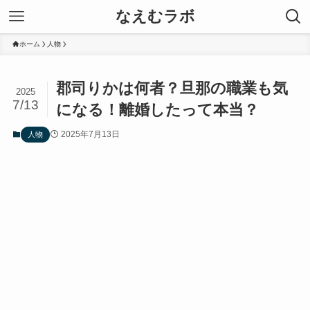
なえむラボ
ホーム
人物
郡司りかは何者？旦那の職業も気
2025
7/13
になる！離婚したって本当？
2025年7月13日
人物