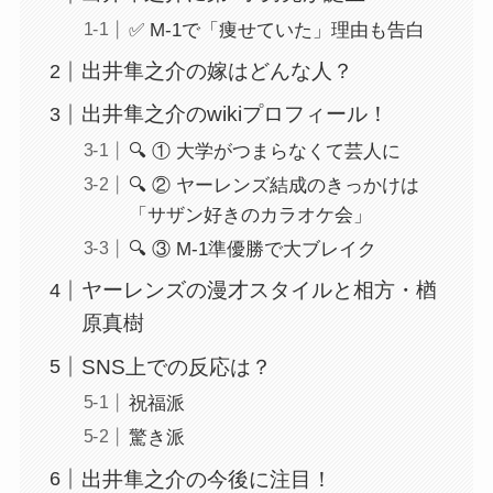
✅ M-1で「痩せていた」理由も告白
出井隼之介の嫁はどんな人？
出井隼之介のwikiプロフィール！
🔍 ① 大学がつまらなくて芸人に
🔍 ② ヤーレンズ結成のきっかけは
「サザン好きのカラオケ会」
🔍 ③ M-1準優勝で大ブレイク
ヤーレンズの漫才スタイルと相方・楢
原真樹
SNS上での反応は？
祝福派
驚き派
出井隼之介の今後に注目！