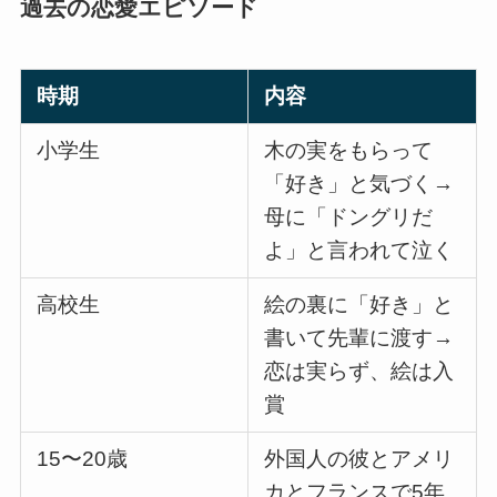
過去の恋愛エピソード
時期
内容
小学生
木の実をもらって
「好き」と気づく→
母に「ドングリだ
よ」と言われて泣く
高校生
絵の裏に「好き」と
書いて先輩に渡す→
恋は実らず、絵は入
賞
15〜20歳
外国人の彼とアメリ
カとフランスで5年