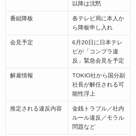
以降は沈黙
番組降板
各テレビ局に本人か
ら降板申し入れ
会見予定
6月20日に日本テレ
ビが「コンプラ違
反」緊急会見を予定
解雇情報
TOKIO社から国分副
社長が解任される可
能性浮上
推定される違反内容
金銭トラブル／社内
ルール違反／モラル
問題など