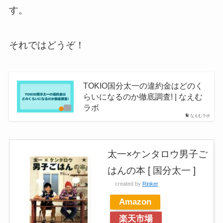
す。
それではどうぞ！
TOKIO国分太一の違約金はどのく
らいになるのか徹底調査! | なえむ
ラボ
なえむラボ
太一×ケンタロウ男子ご
はんの本 [ 国分太一 ]
created by
Rinker
Amazon
楽天市場